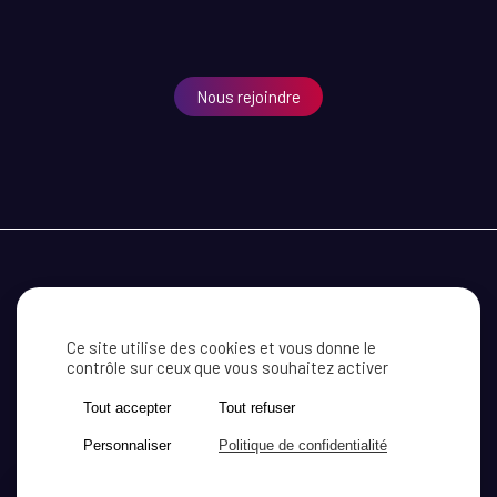
Nous rejoindre
MEDEF CÔTE D’OR
RECEVOIR NOS INFORMATIONS
CONTACT
Ce site utilise des cookies et vous donne le
contrôle sur ceux que vous souhaitez activer
MENTIONS LÉGALES
ACTUALITÉ
Tout accepter
Tout refuser
Personnaliser
Politique de confidentialité
SITE WEB RÉALISÉ PAR
LE STUDIO
X
AKYOS