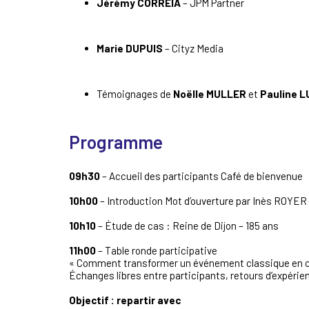
Jérémy CORREIA
– JPM Partner
Marie DUPUIS
– Cityz Media
Témoignages de
Noëlle MULLER
et
Pauline L
Programme
09h30
– Accueil des participants Café de bienvenue
10h00
– Introduction Mot d’ouverture par Inès ROYER 
10h10
– Étude de cas : Reine de Dijon – 185 ans
11h00
– Table ronde participative
« Comment transformer un événement classique en 
Échanges libres entre participants, retours d’expérien
Objectif : repartir avec