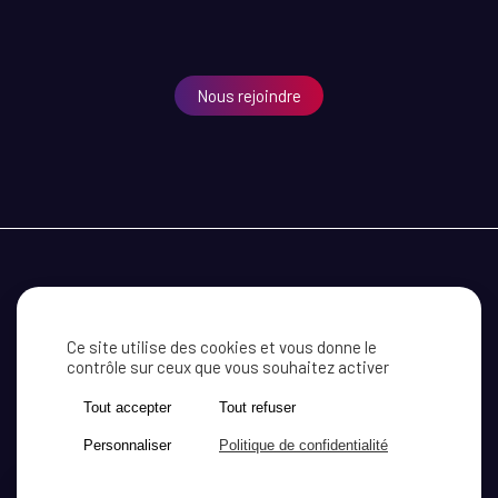
Nous rejoindre
MEDEF CÔTE D’OR
RECEVOIR NOS INFORMATIONS
CONTACT
Ce site utilise des cookies et vous donne le
contrôle sur ceux que vous souhaitez activer
MENTIONS LÉGALES
ACTUALITÉ
Tout accepter
Tout refuser
Personnaliser
Politique de confidentialité
SITE WEB RÉALISÉ PAR
LE STUDIO
X
AKYOS