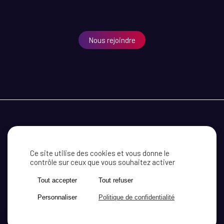
Nous rejoindre
MEDEF CÔTE D’OR
RECEVOIR NOS INFORMATIONS
CONTACT
Ce site utilise des cookies et vous donne le
contrôle sur ceux que vous souhaitez activer
MENTIONS LÉGALES
ACTUALITÉ
Tout accepter
Tout refuser
Personnaliser
Politique de confidentialité
SITE WEB RÉALISÉ PAR
LE STUDIO
X
AKYOS